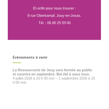
Et enfin pour nous trouver :
8 rue Oberkampf, Jouy-en-Josas.
Tél. : 06 80 25 59 00
Événements à venir
La Ressourcerie de Jouy sera fermée au public
et rouvrira en septembre. Bel été à vous tous.
4 juillet 2026 à 10 h 00 min – 1 septembre 2026 à 10
h 00 min