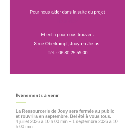
Pour nous aider dans la suite du projet
Nous aider
Et enfin pour nous trouver :
8 rue Oberkampf, Jouy-en-Josas.
Tél. : 06 80 25 59 00
Événements à venir
La Ressourcerie de Jouy sera fermée au public
et rouvrira en septembre. Bel été à vous tous.
4 juillet 2026 à 10 h 00 min – 1 septembre 2026 à 10
h 00 min