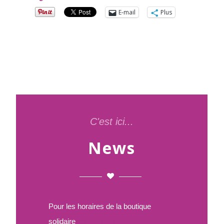
E-mail
Plus
C'est ici...
News
Pour les horaires de la boutique
solidaire
Les horaires