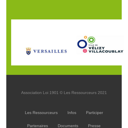
Association Loi 1901 © Les Ressourceurs 2021
Les Ressourceurs
Infos
Participer
Partenaires
Documents
Presse