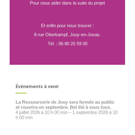
Pour nous aider dans la suite du projet
Nous aider
Et enfin pour nous trouver :
8 rue Oberkampf, Jouy-en-Josas.
Tél. : 06 80 25 59 00
Événements à venir
La Ressourcerie de Jouy sera fermée au public
et rouvrira en septembre. Bel été à vous tous.
4 juillet 2026 à 10 h 00 min – 1 septembre 2026 à 10
h 00 min