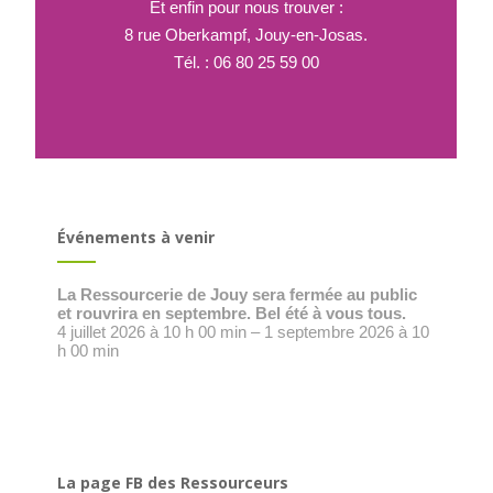
Et enfin pour nous trouver :
8 rue Oberkampf, Jouy-en-Josas.
Tél. : 06 80 25 59 00
Événements à venir
La Ressourcerie de Jouy sera fermée au public
et rouvrira en septembre. Bel été à vous tous.
4 juillet 2026 à 10 h 00 min – 1 septembre 2026 à 10
h 00 min
La page FB des Ressourceurs