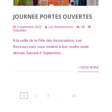
JOURNEE PORTES OUVERTES
5 septembre 2025
Les Ressourceurs
Off
Actualités
A la veille de la Fête des Associations, Les
Ressourceurs vous invitent à leur rendre visite
demain Samedi 6 Septembre...
+ READ MORE
Pagination
1
2
3
…
16
des