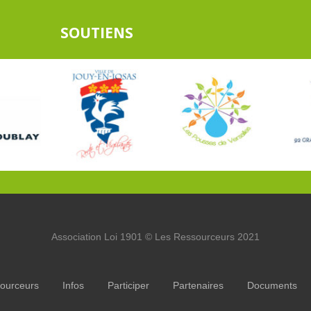
SOUTIENS
Association Loi 1901 © Les Ressourceurs 2021
ourceurs
Infos
Participer
Partenaires
Documents