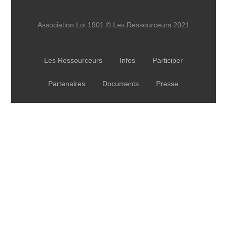
Association Loi 1901 © Les Ressourceurs 2021
Les Ressourceurs
Infos
Participer
Partenaires
Documents
Presse