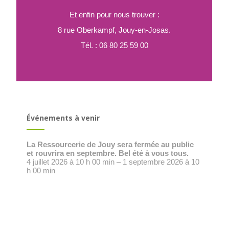
Et enfin pour nous trouver :
8 rue Oberkampf, Jouy-en-Josas.
Tél. : 06 80 25 59 00
Événements à venir
La Ressourcerie de Jouy sera fermée au public
et rouvrira en septembre. Bel été à vous tous.
4 juillet 2026 à 10 h 00 min – 1 septembre 2026 à 10
h 00 min