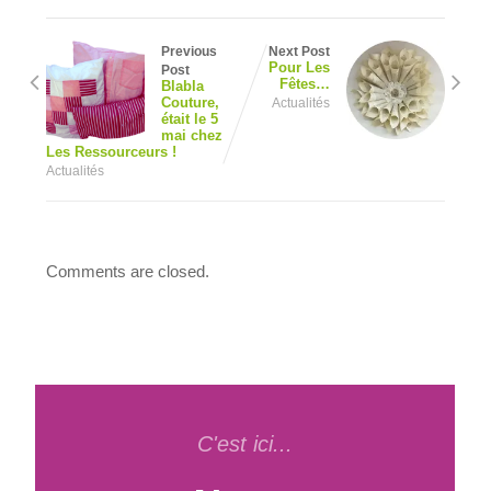
Previous
Next Post
Pour Les
Post
Fêtes…
Blabla
Couture,
Actualités
était le 5
mai chez
Les Ressourceurs !
Actualités
Comments are closed.
C'est ici...