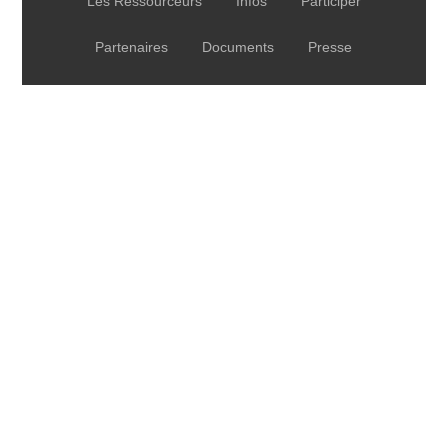
Les Ressourceurs
Infos
Participer
Partenaires
Documents
Presse