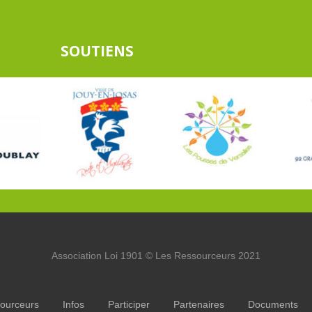
SOUTIENS
Association Loi 1901 © Les Ressourceurs 2021
ourceurs
Infos
Participer
Partenaires
Documents